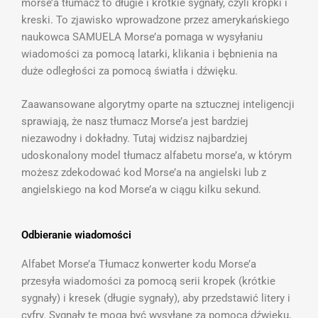
morse’a tłumacz to długie i krótkie sygnały, czyli kropki i
kreski. To zjawisko wprowadzone przez amerykańskiego
naukowca SAMUELA Morse’a pomaga w wysyłaniu
wiadomości za pomocą latarki, klikania i bębnienia na
duże odległości za pomocą światła i dźwięku.
Zaawansowane algorytmy oparte na sztucznej inteligencji
sprawiają, że nasz tłumacz Morse’a jest bardziej
niezawodny i dokładny. Tutaj widzisz najbardziej
udoskonalony model tłumacz alfabetu morse’a, w którym
możesz zdekodować kod Morse’a na angielski lub z
angielskiego na kod Morse’a w ciągu kilku sekund.
Odbieranie wiadomości
Alfabet Morse’a Tłumacz konwerter kodu Morse’a
przesyła wiadomości za pomocą serii kropek (krótkie
sygnały) i kresek (długie sygnały), aby przedstawić litery i
cyfry. Sygnały te mogą być wysyłane za pomocą dźwięku,