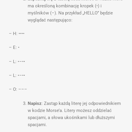
ma określoną kombinację kropek (•) i
myślników (–). Na przykład „HELLO” będzie
wyglądać następująco:
– H: ••••
– E: •
– L: •–••
– L: •–••
– O: –––
Napisz
: Zastąp każdą literę jej odpowiednikiem
w kodzie Morse’a. Litery możesz oddzielać
spacjami, a słowa ukośnikami lub dłuższymi
spacjami.