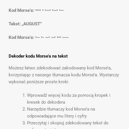
Kod Morse’a: •••• • •—• •—• •—
Tekst: „AUGUST”
Kod Morse’a: •— •- —• —• ••• ——
Dekoder kodu Morse'a na tekst
Możesz łatwo zdekodować zakodowany kod Morse’a,
korzystając z naszego tłumacza kodu Morse’a. Wystarczy
wykonać poniższe proste kroki
Wprowadź więcej kodu za pomocą kropek i
kresek do dekodera
Narzędzie tłumaczy kod Morse’a na
odpowiadające mu litery i cyfry
Przeczytaj i skopiuj zdekodowany tekst do