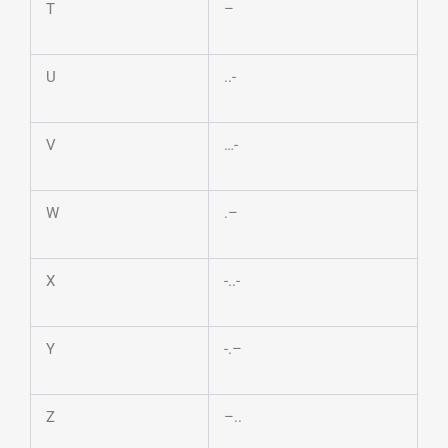
T
–
U
..-
V
…-
W
.–
X
-..-
Y
-.–
Z
–..