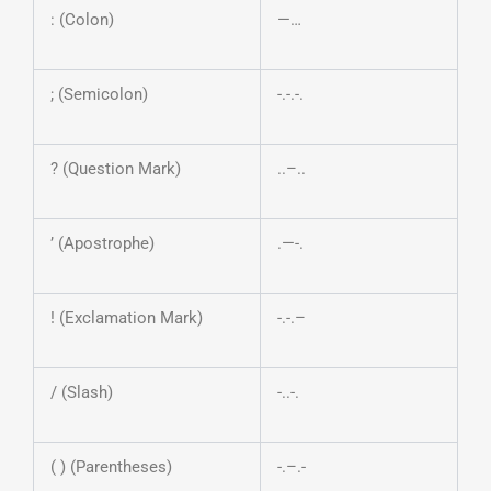
: (Colon)
—…
; (Semicolon)
-.-.-.
? (Question Mark)
..–..
’ (Apostrophe)
.—-.
! (Exclamation Mark)
-.-.–
/ (Slash)
-..-.
( ) (Parentheses)
-.–.-