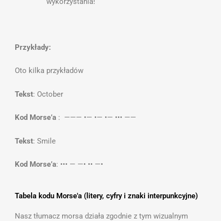
wykorzystania!
Przykłady:
Oto kilka przykładów
Tekst
: October
Kod Morse’a
: ——— •— •— •— ••• ——
Tekst
: Smile
Kod Morse’a
: ••• — —• •• —•
Tabela kodu Morse'a (litery, cyfry i znaki interpunkcyjne)
Nasz tłumacz morsa działa zgodnie z tym wizualnym