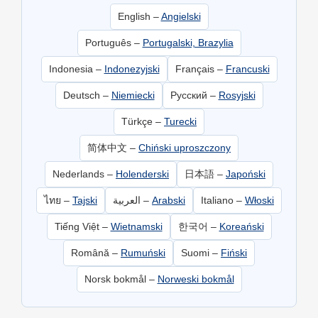
English –
Angielski
Português –
Portugalski, Brazylia
Indonesia –
Indonezyjski
Français –
Francuski
Deutsch –
Niemiecki
Русский –
Rosyjski
Türkçe –
Turecki
简体中文 –
Chiński uproszczony
Nederlands –
Holenderski
日本語 –
Japoński
ไทย –
Tajski
العربية –
Arabski
Italiano –
Włoski
Tiếng Việt –
Wietnamski
한국어 –
Koreański
Română –
Rumuński
Suomi –
Fiński
Norsk bokmål –
Norweski bokmål