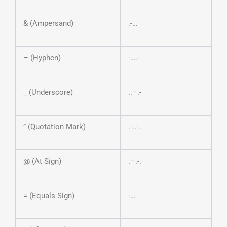
& (Ampersand)
.-…
– (Hyphen)
-….-
_ (Underscore)
..–.-
” (Quotation Mark)
.-..-.
@ (At Sign)
.–.-.
= (Equals Sign)
-…-