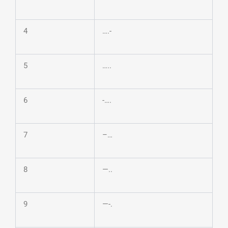
4
….-
5
…..
6
-….
7
–…
8
—..
9
—-.