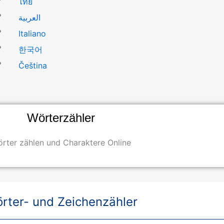
ไทย
العربية
Italiano
한국어
Čeština
Wörterzähler
rter zählen und Charaktere Online
rter- und Zeichenzähler