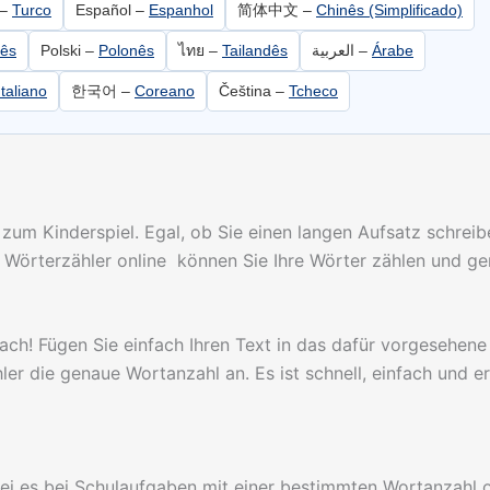
 –
Turco
Español –
Espanhol
简体中文 –
Chinês (Simplificado)
ês
Polski –
Polonês
ไทย –
Tailandês
العربية –
Árabe
Italiano
한국어 –
Coreano
Čeština –
Tcheco
um Kinderspiel. Egal, ob Sie einen langen Aufsatz schreib
 Wörterzähler online können Sie Ihre Wörter zählen und ge
ch! Fügen Sie einfach Ihren Text in das dafür vorgesehene 
r die genaue Wortanzahl an. Es ist schnell, einfach und er
 sei es bei Schulaufgaben mit einer bestimmten Wortanzahl 