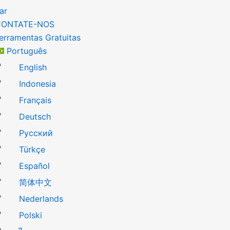
ar
CONTATE-NOS
erramentas Gratuitas
Português
English
Indonesia
Français
Deutsch
Русский
Türkçe
Español
简体中文
Nederlands
Polski