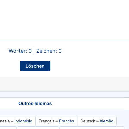
Wörter: 0 | Zeichen: 0
Löschen
Outros Idiomas
onesia –
Indonésio
Français –
Francês
Deutsch –
Alemão