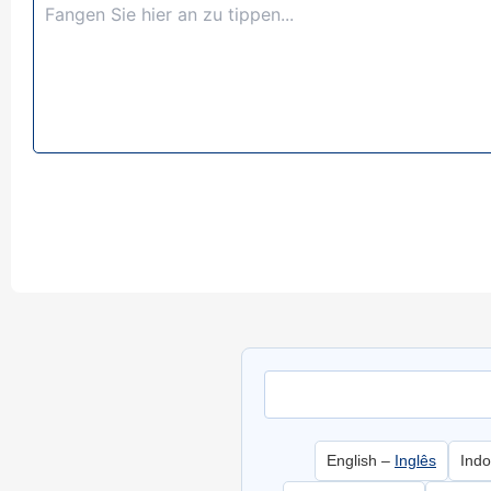
English –
Inglês
Ind