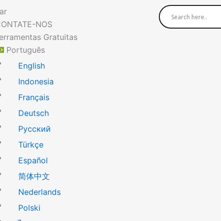
ar
CONTATE-NOS
erramentas Gratuitas
Português
English
Indonesia
Français
Deutsch
Русский
Türkçe
Español
简体中文
Nederlands
Polski