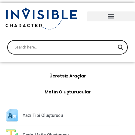
İçeriğe
atla
Ücretsiz Araçlar
Metin Oluşturucular
Yazı Tipi Oluşturucu
Garip Metin Oluşturucu