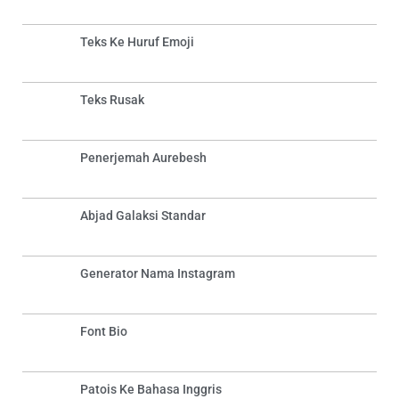
Teks Ke Huruf Emoji
Teks Rusak
Penerjemah Aurebesh
Abjad Galaksi Standar
Generator Nama Instagram
Font Bio
Patois Ke Bahasa Inggris