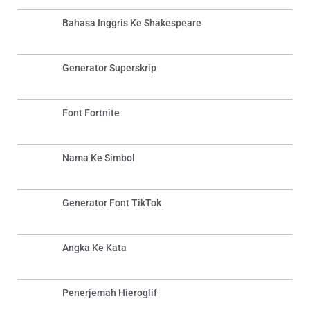
Bahasa Inggris Ke Shakespeare
Generator Superskrip
Font Fortnite
Nama Ke Simbol
Generator Font TikTok
Angka Ke Kata
Penerjemah Hieroglif