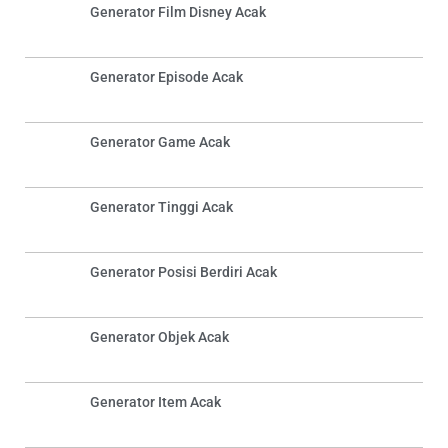
Generator Film Disney Acak
Generator Episode Acak
Generator Game Acak
Generator Tinggi Acak
Generator Posisi Berdiri Acak
Generator Objek Acak
Generator Item Acak