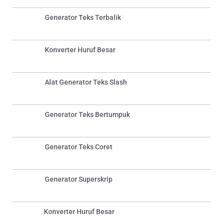
Generator Teks Terbalik
Konverter Huruf Besar
Alat Generator Teks Slash
Generator Teks Bertumpuk
Generator Teks Coret
Generator Superskrip
Konverter Huruf Besar