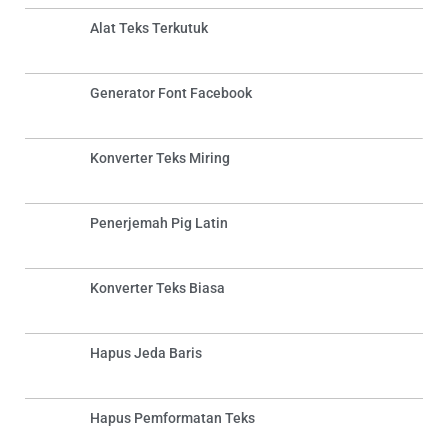
Alat Teks Terkutuk
Generator Font Facebook
Konverter Teks Miring
Penerjemah Pig Latin
Konverter Teks Biasa
Hapus Jeda Baris
Hapus Pemformatan Teks