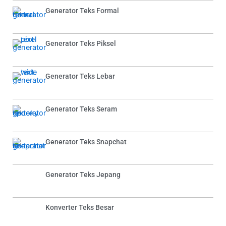
Generator Teks Formal
Generator Teks Piksel
Generator Teks Lebar
Generator Teks Seram
Generator Teks Snapchat
Generator Teks Jepang
Konverter Teks Besar