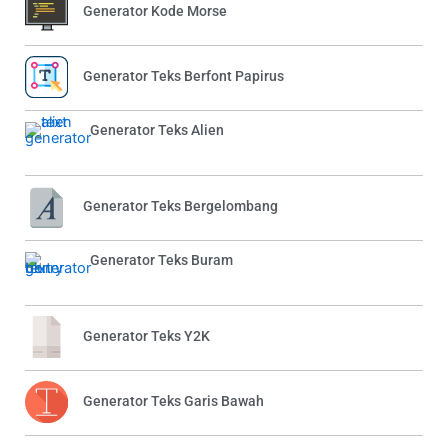
Generator Kode Morse
Generator Teks Berfont Papirus
Generator Teks Alien
Generator Teks Bergelombang
Generator Teks Buram
Generator Teks Y2K
Generator Teks Garis Bawah